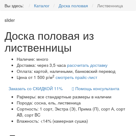
Вы здесь:
Каталог
Доска половая
Лиственница
slider
Доска половая из
лиственницы
Наличие:
много
Доставка:
через 3,5 часа
рассчитать доставку
Оплата:
картой, наличными, банковский перевод
2
Цена от 1 500 р/м
смотреть прайс-лист
Заказать со СКИДКОЙ 11%
Помощь консультанта
Раpмеры:
все стандартные размеры в наличии
Порода:
сосна, ель, лиственица
Сортность:
1 сорт, Экстра (Э), Прима (П), сорт А, сорт
AB, сорт BC
Влажность:
<14% (камерная сушка)