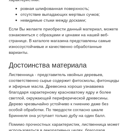
ровная шлифованная поверхность;
отсутствие выпадающих мертвых сучков;
невидимые стыки между досками;
Если Вы желаете приобрести данный материал, можете
ознакомиться с образцами и ценами на нашей веб-
странице. В каталоге магазина представлены самые
износоустойчивые и качественно обработанные
варианты.
Достоинства материала
Лиственница - представитель хвойных деревьев,
соответственно сырье содержит фитосмолы, фитонциды
и эфирные масла. Древесина хорошо узнаваема
благодаря характерному красноватому ядру и более
светлой, окружающей периферической древесины.
Дерево чрезвычайно устойчиво к гниению даже без
особой обработки. По твердости согласно шкале
Бриннеля она уступает только дубу на один балл.
Помимо прочностных характеристик, лиственница может
использоваться в декоративных целях, благодаря