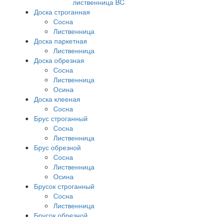
лиственница BC
Доска строганная
Сосна
Лиственница
Доска паркетная
Лиственница
Доска обрезная
Сосна
Лиственница
Осина
Доска клееная
Сосна
Брус строганный
Сосна
Лиственница
Брус обрезной
Сосна
Лиственница
Осина
Брусок строганный
Сосна
Лиственница
Брусок обрезной