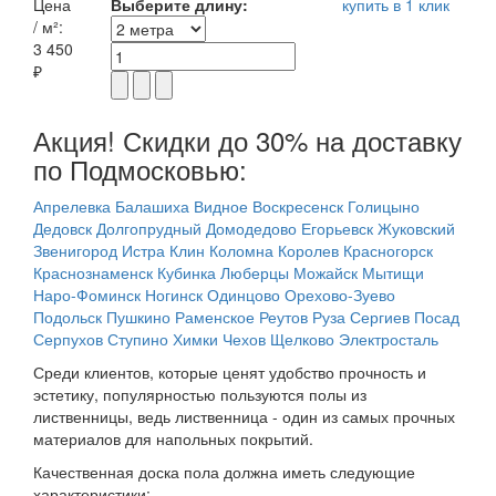
Цена
Выберите длину:
купить в 1 клик
/ м²:
3 450
₽
Акция! Скидки до 30% на доставку
по Подмосковью:
Апрелевка
Балашиха
Видное
Воскресенск
Голицыно
Дедовск
Долгопрудный
Домодедово
Егорьевск
Жуковский
Звенигород
Истра
Клин
Коломна
Королев
Красногорск
Краснознаменск
Кубинка
Люберцы
Можайск
Мытищи
Наро-Фоминск
Ногинск
Одинцово
Орехово-Зуево
Подольск
Пушкино
Раменское
Реутов
Руза
Сергиев Посад
Серпухов
Ступино
Химки
Чехов
Щелково
Электросталь
Среди клиентов, которые ценят удобство прочность и
эстетику, популярностью пользуются полы из
лиственницы, ведь лиственница - один из самых прочных
материалов для напольных покрытий.
Качественная доска пола должна иметь следующие
характеристики: