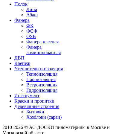
Полок
Липа
Абаш
Фанера
ФК
ФСФ
OSB
Фанера клееная
Фанера
ламинированная
ДВП
Крепеж
Утеплители и изоляция
Теплоизоляция
Пароизоляция
Ветроизоляция
Гидроизоляция
Инструмент
Краски и пропитки
Деревянные строения
Бытовки
Хозблоки (сараи)
2010-2026 © АС-ДОСКИ пиломатерилы в Москве и
Московской области