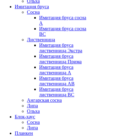
Ольха
Имитация бруса
Сосна
Имитация бруса сосна
А
Имитация бруса сосна
BC
Лиственница
Имитация бруса
лиственница Экстра
Имитация бруса
лиственница Прима
Имитация бруса
лиственница А
Имитация бруса
лиственница АB
Имитация бруса
лиственница BC
Ангарская сосна
Липа
Ольха
Блок-хаус
Сосна
Липа
Планкен