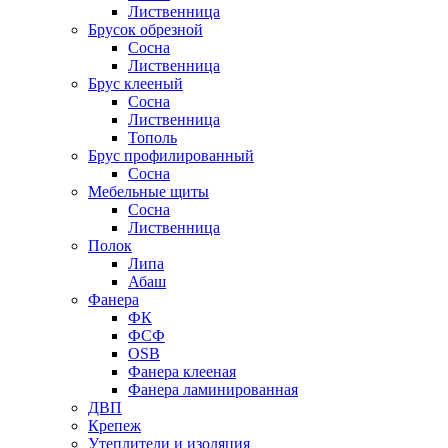
Лиственница
Брусок обрезной
Сосна
Лиственница
Брус клееный
Сосна
Лиственница
Тополь
Брус профилированный
Сосна
Мебельные щиты
Сосна
Лиственница
Полок
Липа
Абаш
Фанера
ФК
ФСФ
OSB
Фанера клееная
Фанера ламинированная
ДВП
Крепеж
Утеплители и изоляция