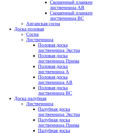
Скошенный планкен
лиственница AB
Скошенный планкен
лиственница BC
Ангарская сосна
Доска половая
Сосна
Лиственница
Половая доска
лиственница Экстра
Половая доска
лиственница Прима
Половая доска
лиственница А
Половая доска
лиственница АB
Половая доска
лиственница BC
Доска палубная
Лиственница
Палубная доска
лиственница Экстра
Палубная доска
лиственница Прима
Палубная доска