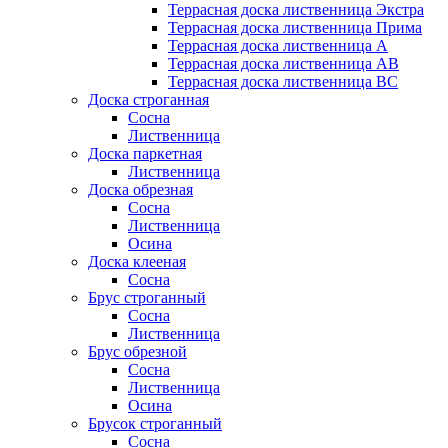
Террасная доска лиственница Экстра
Террасная доска лиственница Прима
Террасная доска лиственница А
Террасная доска лиственница AB
Террасная доска лиственница BC
Доска строганная
Сосна
Лиственница
Доска паркетная
Лиственница
Доска обрезная
Сосна
Лиственница
Осина
Доска клееная
Сосна
Брус строганный
Сосна
Лиственница
Брус обрезной
Сосна
Лиственница
Осина
Брусок строганный
Сосна