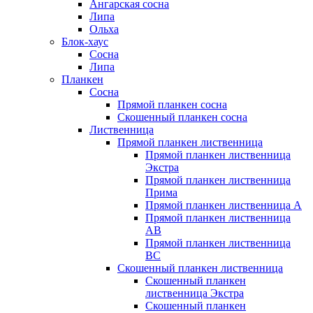
Ангарская сосна
Липа
Ольха
Блок-хаус
Сосна
Липа
Планкен
Сосна
Прямой планкен сосна
Скошенный планкен сосна
Лиственница
Прямой планкен лиственница
Прямой планкен лиственница
Экстра
Прямой планкен лиственница
Прима
Прямой планкен лиственница А
Прямой планкен лиственница
AB
Прямой планкен лиственница
BC
Скошенный планкен лиственница
Скошенный планкен
лиственница Экстра
Скошенный планкен