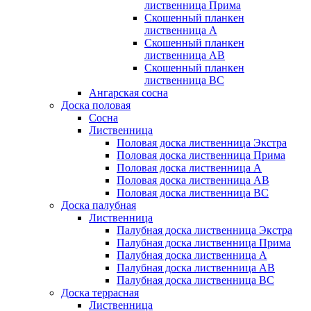
лиственница Прима
Скошенный планкен
лиственница А
Скошенный планкен
лиственница AB
Скошенный планкен
лиственница BC
Ангарская сосна
Доска половая
Сосна
Лиственница
Половая доска лиственница Экстра
Половая доска лиственница Прима
Половая доска лиственница А
Половая доска лиственница АB
Половая доска лиственница BC
Доска палубная
Лиственница
Палубная доска лиственница Экстра
Палубная доска лиственница Прима
Палубная доска лиственница А
Палубная доска лиственница АB
Палубная доска лиственница BC
Доска террасная
Лиственница