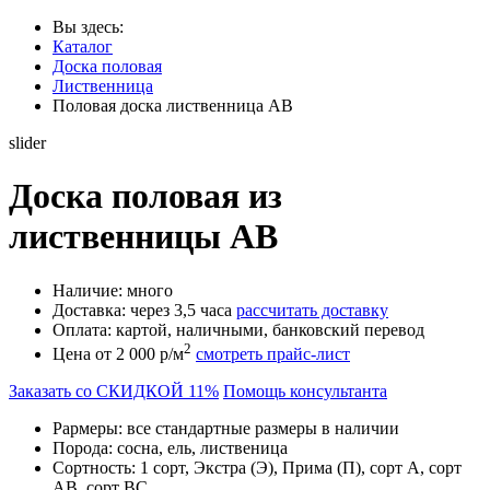
Вы здесь:
Каталог
Доска половая
Лиственница
Половая доска лиственница АB
slider
Доска половая из
лиственницы АВ
Наличие:
много
Доставка:
через 3,5 часа
рассчитать доставку
Оплата:
картой, наличными, банковский перевод
2
Цена от 2 000 р/м
смотреть прайс-лист
Заказать со СКИДКОЙ 11%
Помощь консультанта
Раpмеры:
все стандартные размеры в наличии
Порода:
сосна, ель, лиственица
Сортность:
1 сорт, Экстра (Э), Прима (П), сорт А, сорт
AB, сорт BC