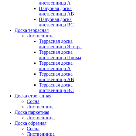
лиственница А
Палубная доска
лиственница АB
Палубная доска
лиственница BC
Доска террасная
Лиственница
Террасная доска
лиственница Экстра
Террасная доска
лиственница Прима
Террасная доска
лиственница А
Террасная доска
лиственница AB
Террасная доска
лиственница BC
Доска строганная
Сосна
Лиственница
Доска паркетная
Лиственница
Доска обрезная
Сосна
Лиственница