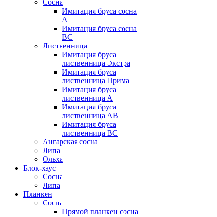
Сосна
Имитация бруса сосна
А
Имитация бруса сосна
BC
Лиственница
Имитация бруса
лиственница Экстра
Имитация бруса
лиственница Прима
Имитация бруса
лиственница А
Имитация бруса
лиственница АB
Имитация бруса
лиственница BC
Ангарская сосна
Липа
Ольха
Блок-хаус
Сосна
Липа
Планкен
Сосна
Прямой планкен сосна