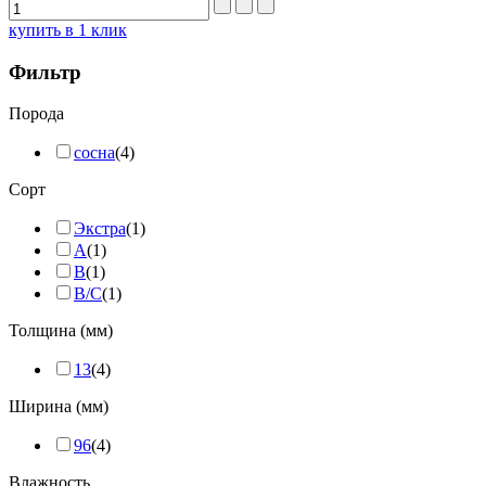
купить в 1 клик
Фильтр
Порода
сосна
(4)
Сорт
Экстра
(1)
А
(1)
B
(1)
B/C
(1)
Толщина (мм)
13
(4)
Ширина (мм)
96
(4)
Влажность