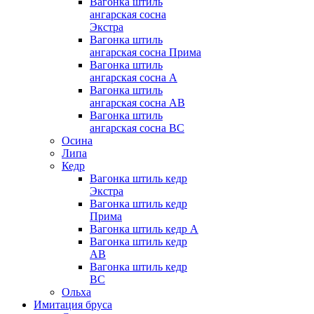
Вагонка штиль
ангарская сосна
Экстра
Вагонка штиль
ангарская сосна Прима
Вагонка штиль
ангарская сосна А
Вагонка штиль
ангарская сосна AB
Вагонка штиль
ангарская сосна BC
Осина
Липа
Кедр
Вагонка штиль кедр
Экстра
Вагонка штиль кедр
Прима
Вагонка штиль кедр А
Вагонка штиль кедр
AB
Вагонка штиль кедр
BC
Ольха
Имитация бруса