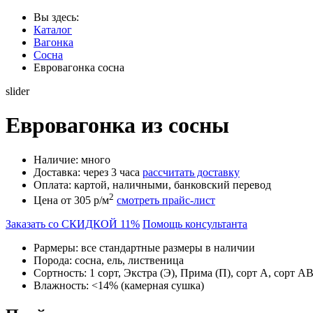
Вы здесь:
Каталог
Вагонка
Сосна
Евровагонка сосна
slider
Евровагонка из сосны
Наличие:
много
Доставка:
через 3 часа
рассчитать доставку
Оплата:
картой, наличными, банковский перевод
2
Цена от 305 р/м
смотреть прайс-лист
Заказать со СКИДКОЙ 11%
Помощь консультанта
Раpмеры:
все стандартные размеры в наличии
Порода:
сосна, ель, лиственица
Сортность:
1 сорт, Экстра (Э), Прима (П), сорт А, сорт A
Влажность:
<14% (камерная сушка)