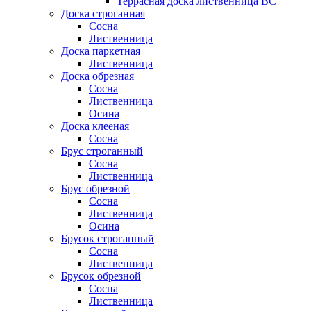
Террасная доска лиственница BC
Доска строганная
Сосна
Лиственница
Доска паркетная
Лиственница
Доска обрезная
Сосна
Лиственница
Осина
Доска клееная
Сосна
Брус строганный
Сосна
Лиственница
Брус обрезной
Сосна
Лиственница
Осина
Брусок строганный
Сосна
Лиственница
Брусок обрезной
Сосна
Лиственница