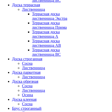
лиственница BC
Доска террасная
Лиственница
Террасная доска
лиственница Экстра
Террасная доска
лиственница Прима
Террасная доска
лиственница А
Террасная доска
лиственница AB
Террасная доска
лиственница BC
Доска строганная
Сосна
Лиственница
Доска паркетная
Лиственница
Доска обрезная
Сосна
Лиственница
Осина
Доска клееная
Сосна
Брус строганный