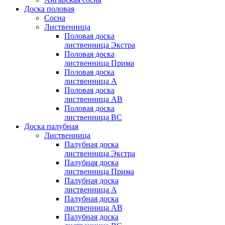
Доска половая
Сосна
Лиственница
Половая доска
лиственница Экстра
Половая доска
лиственница Прима
Половая доска
лиственница А
Половая доска
лиственница АB
Половая доска
лиственница BC
Доска палубная
Лиственница
Палубная доска
лиственница Экстра
Палубная доска
лиственница Прима
Палубная доска
лиственница А
Палубная доска
лиственница АB
Палубная доска