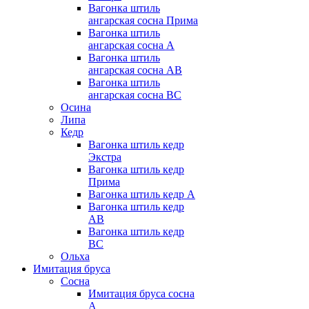
Вагонка штиль
ангарская сосна Прима
Вагонка штиль
ангарская сосна А
Вагонка штиль
ангарская сосна AB
Вагонка штиль
ангарская сосна BC
Осина
Липа
Кедр
Вагонка штиль кедр
Экстра
Вагонка штиль кедр
Прима
Вагонка штиль кедр А
Вагонка штиль кедр
AB
Вагонка штиль кедр
BC
Ольха
Имитация бруса
Сосна
Имитация бруса сосна
А