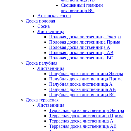
Скошенный планкен
лиственница BC
Ангарская сосна
Доска половая
Сосна
Лиственница
Половая доска лиственница Экстра
Половая доска лиственница Прима
Половая доска лиственница А
Половая доска лиственница АB
Половая доска лиственница BC
Доска палубная
Лиственница
Палубная доска лиственница Экстра
Палубная доска лиственница Прима
Палубная доска лиственница А
Палубная доска лиственница АB
Палубная доска лиственница BC
Доска террасная
Лиственница
Террасная доска лиственница Экстра
Террасная доска лиственница Прима
Террасная доска лиственница А
Террасная доска лиственница AB