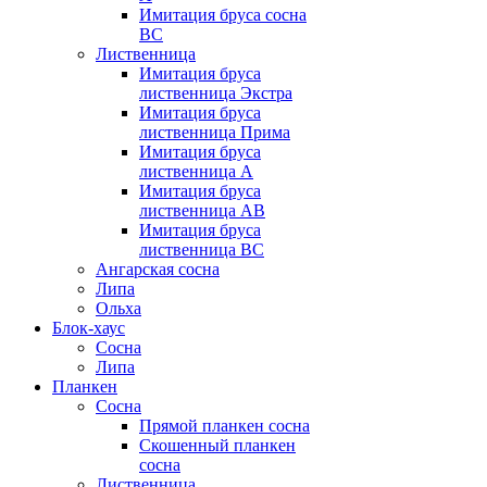
Имитация бруса сосна
BC
Лиственница
Имитация бруса
лиственница Экстра
Имитация бруса
лиственница Прима
Имитация бруса
лиственница А
Имитация бруса
лиственница АB
Имитация бруса
лиственница BC
Ангарская сосна
Липа
Ольха
Блок-хаус
Сосна
Липа
Планкен
Сосна
Прямой планкен сосна
Скошенный планкен
сосна
Лиственница