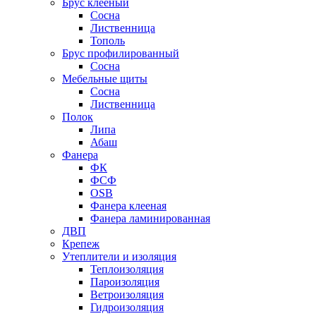
Брус клееный
Сосна
Лиственница
Тополь
Брус профилированный
Сосна
Мебельные щиты
Сосна
Лиственница
Полок
Липа
Абаш
Фанера
ФК
ФСФ
OSB
Фанера клееная
Фанера ламинированная
ДВП
Крепеж
Утеплители и изоляция
Теплоизоляция
Пароизоляция
Ветроизоляция
Гидроизоляция