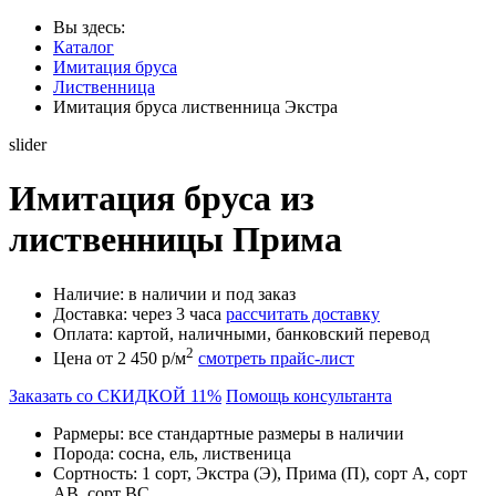
Вы здесь:
Каталог
Имитация бруса
Лиственница
Имитация бруса лиственница Экстра
slider
Имитация бруса из
лиственницы Прима
Наличие:
в наличии и под заказ
Доставка:
через 3 часа
рассчитать доставку
Оплата:
картой, наличными, банковский перевод
2
Цена от 2 450 р/м
смотреть прайс-лист
Заказать со СКИДКОЙ 11%
Помощь консультанта
Раpмеры:
все стандартные размеры в наличии
Порода:
сосна, ель, лиственица
Сортность:
1 сорт, Экстра (Э), Прима (П), сорт А, сорт
AB, сорт BC