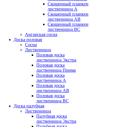
Скошенный планкен
лиственница А
Скошенный планкен
лиственница AB
Скошенный планкен
лиственница BC
Ангарская сосна
Доска половая
Сосна
Лиственница
Половая доска
лиственница Экстра
Половая доска
лиственница Прима
Половая доска
лиственница А
Половая доска
лиственница АB
Половая доска
лиственница BC
Доска палубная
Лиственница
Палубная доска
лиственница Экстра
Палубная доска