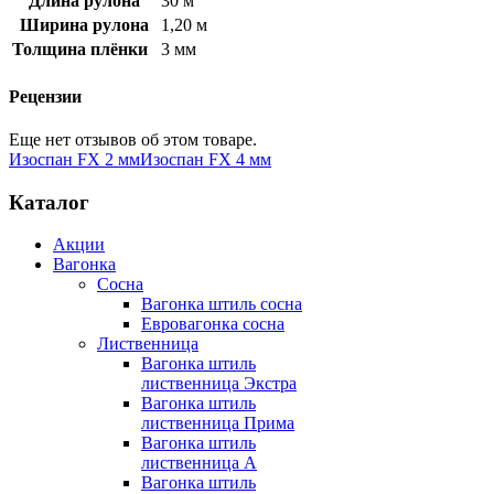
Длина рулона
30 м
Ширина рулона
1,20 м
Толщина плёнки
3 мм
Рецензии
Еще нет отзывов об этом товаре.
Изоспан FX 2 мм
Изоспан FX 4 мм
Каталог
Акции
Вагонка
Сосна
Вагонка штиль сосна
Евровагонка сосна
Лиственница
Вагонка штиль
лиственница Экстра
Вагонка штиль
лиственница Прима
Вагонка штиль
лиственница А
Вагонка штиль