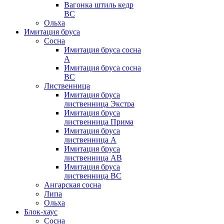
Вагонка штиль кедр
BC
Ольха
Имитация бруса
Сосна
Имитация бруса сосна
А
Имитация бруса сосна
BC
Лиственница
Имитация бруса
лиственница Экстра
Имитация бруса
лиственница Прима
Имитация бруса
лиственница А
Имитация бруса
лиственница АB
Имитация бруса
лиственница BC
Ангарская сосна
Липа
Ольха
Блок-хаус
Сосна