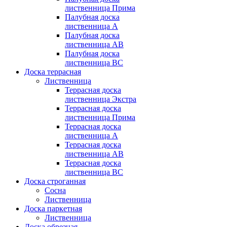
лиственница Прима
Палубная доска
лиственница А
Палубная доска
лиственница АB
Палубная доска
лиственница BC
Доска террасная
Лиственница
Террасная доска
лиственница Экстра
Террасная доска
лиственница Прима
Террасная доска
лиственница А
Террасная доска
лиственница AB
Террасная доска
лиственница BC
Доска строганная
Сосна
Лиственница
Доска паркетная
Лиственница
Доска обрезная