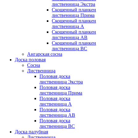
лиственница Экстра
Скошенный планкен
лиственница Прима
Скошенный планкен
лиственница А
Скошенный планкен
лиственница AB
Скошенный планкен
лиственница BC
Ангарская сосна
Доска половая
Сосна
Лиственница
Половая доска
лиственница Экстра
Половая доска
лиственница Прима
Половая доска
лиственница А
Половая доска
лиственница АB
Половая доска
лиственница BC
Доска палубная
Лиственница