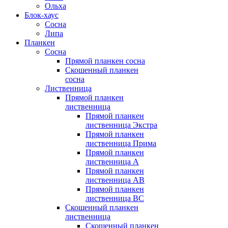
Ольха
Блок-хаус
Сосна
Липа
Планкен
Сосна
Прямой планкен сосна
Скошенный планкен
сосна
Лиственница
Прямой планкен
лиственница
Прямой планкен
лиственница Экстра
Прямой планкен
лиственница Прима
Прямой планкен
лиственница А
Прямой планкен
лиственница AB
Прямой планкен
лиственница BC
Скошенный планкен
лиственница
Скошенный планкен