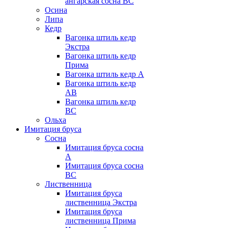
ангарская сосна BC
Осина
Липа
Кедр
Вагонка штиль кедр
Экстра
Вагонка штиль кедр
Прима
Вагонка штиль кедр А
Вагонка штиль кедр
AB
Вагонка штиль кедр
BC
Ольха
Имитация бруса
Сосна
Имитация бруса сосна
А
Имитация бруса сосна
BC
Лиственница
Имитация бруса
лиственница Экстра
Имитация бруса
лиственница Прима