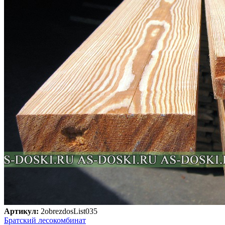
Артикул:
2obrezdosList035
Братский лесокомбинат