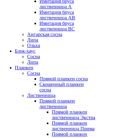
Имитация бруса
лиственница А
Имитация бруса
лиственница АB
Имитация бруса
лиственница BC
Ангарская сосна
Липа
Ольха
Блок-хаус
Сосна
Липа
Планкен
Сосна
Прямой планкен сосна
Скошенный планкен
сосна
Лиственница
Прямой планкен
лиственница
Прямой планкен
лиственница Экстра
Прямой планкен
лиственница Прима
Прямой планкен