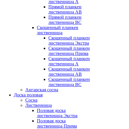
лиственница А
Прямой планкен
лиственница AB
Прямой планкен
лиственница BC
Скошенный планкен
лиственница
Скошенный планкен
лиственница Экстра
Скошенный планкен
лиственница Прима
Скошенный планкен
лиственница А
Скошенный планкен
лиственница AB
Скошенный планкен
лиственница BC
Ангарская сосна
Доска половая
Сосна
Лиственница
Половая доска
лиственница Экстра
Половая доска
лиственница Прима