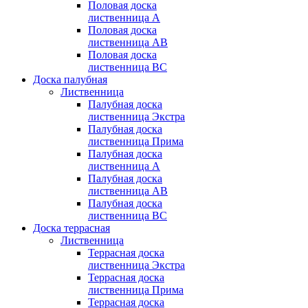
Половая доска
лиственница А
Половая доска
лиственница АB
Половая доска
лиственница BC
Доска палубная
Лиственница
Палубная доска
лиственница Экстра
Палубная доска
лиственница Прима
Палубная доска
лиственница А
Палубная доска
лиственница АB
Палубная доска
лиственница BC
Доска террасная
Лиственница
Террасная доска
лиственница Экстра
Террасная доска
лиственница Прима
Террасная доска